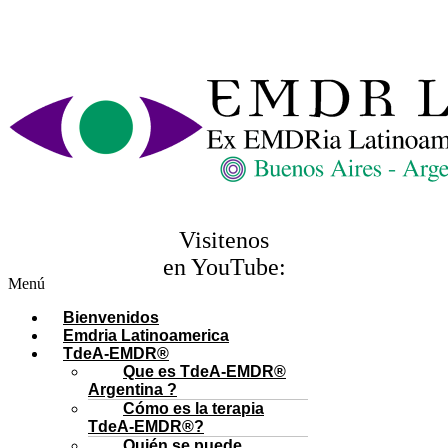
Emdr Lat
Visitenos
en YouTube:
Menú
Youtube
Bienvenidos
Emdria Latinoamerica
TdeA-EMDR®
Que es TdeA-EMDR®
Argentina ?
Cómo es la terapia
TdeA-EMDR®?
Quién se puede